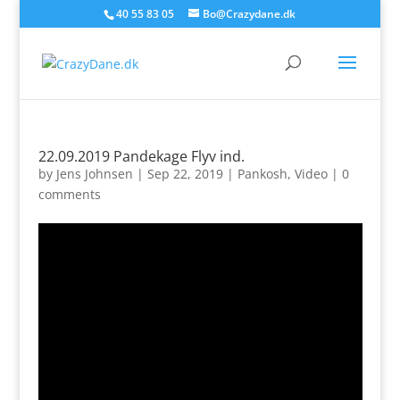
40 55 83 05
Bo@Crazydane.dk
22.09.2019 Pandekage Flyv ind.
by
Jens Johnsen
|
Sep 22, 2019
|
Pankosh
,
Video
|
0
comments