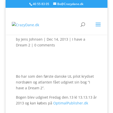
40 55 83 05
Bo@Crazydane.dk
Endelig udkom bogen !
by
Jens Johnsen
|
Dec 14, 2013
|
I have a
Dream 2
|
0 comments
Bo har som den første danske UL pilot krydset
nordsøen og atlanten fået udgivet sin bog “I
have a Dream 2”.
Bogen blev udgivet Fredag den.13 kl 13.13.13 år
2013 og kan købes på
OptimalPublisher.dk