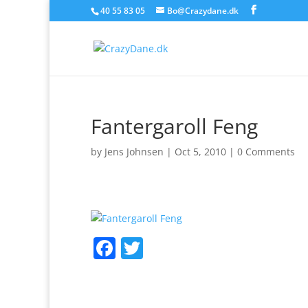
40 55 83 05
Bo@Crazydane.dk
Fantergaroll Feng
by
Jens Johnsen
|
Oct 5, 2010
|
0 Comments
F
T
a
w
c
itt