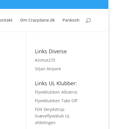
ontakt
Om Crazydane.dk
Pankosh
Links Diverse
Azimut270
Siljan Airpark
Links UL Klubber:
Flyveklubben Albatros
Flyveklubben Take Off
FSN Skrydstrup
Svæveflyveklub UL
afdelingen