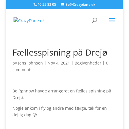
40 55 83 05
Bo@Crazydane.dk
Fællesspisning på Drejø
by
Jens Johnsen
|
Nov 4, 2021
|
Begivenheder
|
0
comments
Bo Rønnow havde arrangeret en fælles spisning på
Drejø.
Nogle ankom i fly og andre med færge, tak for en
dejlig dag 🙂