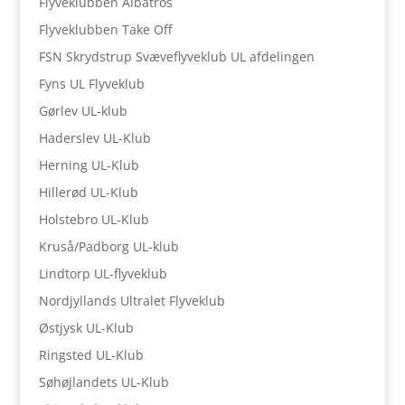
Flyveklubben Albatros
Flyveklubben Take Off
FSN Skrydstrup Svæveflyveklub UL afdelingen
Fyns UL Flyveklub
Gørlev UL-klub
Haderslev UL-Klub
Herning UL-Klub
Hillerød UL-Klub
Holstebro UL-Klub
Kruså/Padborg UL-klub
Lindtorp UL-flyveklub
Nordjyllands Ultralet Flyveklub
Østjysk UL-Klub
Ringsted UL-Klub
Søhøjlandets UL-Klub